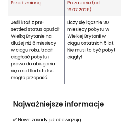
Przed zmianą:
Po zmianie (od 
16.07.2025):
Jeśli ktoś z pre-
Liczy się 
łącznie 30 
settled status opuścił 
miesięcy pobytu w 
Wielką Brytanię na 
Wielkiej Brytanii w 
dłużej niż 6 miesięcy 
ciągu ostatnich 5 lat
. 
w ciągu roku, tracił 
Nie musi to być pobyt 
ciągłość pobytu i 
ciągły!
prawo do ubiegania 
się o settled status 
mogło przepaść.
Najważniejsze informacje
✅ Nowe zasady 
już obowiązują