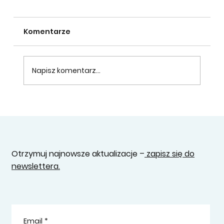
Komentarze
Napisz komentarz...
Making Tax Digital od 2026 roku – co
musi wiedzieć polski przedsiębiorca
w UK?
Otrzymuj najnowsze aktualizacje –
zapisz się do
newslettera.
Email
*