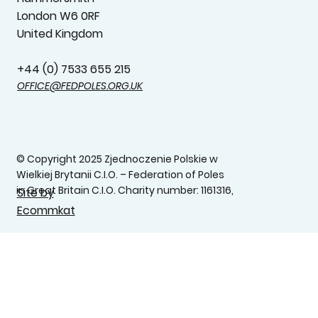
London W6 0RF
United Kingdom
+44 (0) 7533 655 215‬
OFFICE@FEDPOLES.ORG.UK
© Copyright 2025 Zjednoczenie Polskie w
Wielkiej Brytanii C.I.O. – Federation of Poles
in Great Britain C.I.O. Charity number: 1161316,
Site by
Ecommkat