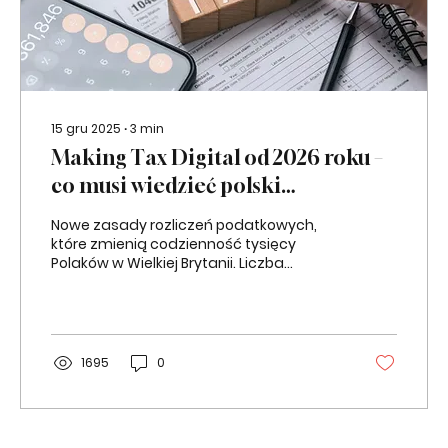
15 gru 2025
∙
3
min
Making Tax Digital od 2026 roku –
co musi wiedzieć polski
przedsiębiorca w UK?
Nowe zasady rozliczeń podatkowych,
które zmienią codzienność tysięcy
Polaków w Wielkiej Brytanii. Liczba
Polaków prowadzących
samozatrudnienie w Wielkiej Brytanii
systematycznie rośnie. Dla wielu jest to
naturalna droga zawodowa:
elastyczność, niezależność, możliwość
1695
0
pracy w kilku branżach jednocześnie.
Równolegle rośnie także grupa Polaków
wynajmujących nieruchomości –
zarówno pojedyncze mieszkania, jak i