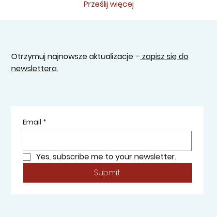
większe portfele inwestycyjne. Od
Prześlij więcej
kwietnia 2026 roku HMRC wprowadza
jednak jedną z...
Otrzymuj najnowsze aktualizacje –
zapisz się do
newslettera.
Email
*
Yes, subscribe me to your newsletter.
Submit