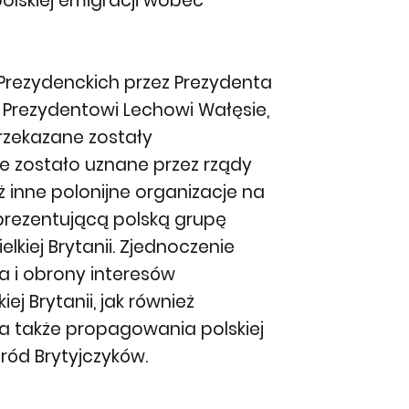
olskiej emigracji wobec
Prezydenckich przez Prezydenta
Prezydentowi Lechowi Wałęsie,
rzekazane zostały
e zostało uznane przez rządy
ież inne polonijne organizacje na
eprezentującą polską grupę
lkiej Brytanii. Zjednoczenie
a i obrony interesów
iej Brytanii, jak również
, a także propagowania polskiej
wśród Brytyjczyków.