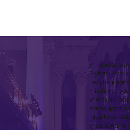
✅ Reprezentowa
Brytanii – wobe
instytucji pań
międzynarodo
✅ Współpraca z
sprawującą opi
inicjatywy polo
✅ Budowanie rel