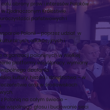
 celu obrony praw i interesów Polaków
 w Zjednoczonym Królestwie.
 uroczystości państwowych i
h
 wsparcie Polonii – poprzez udział w
ulturalnych, edukacyjnych i
organizacji polonijnych w Wielkiej
rzenie platformy współpracy, wymiany
 wspólnego działania.
kiej kultury, historii i dziedzictwa – w
ołeczeństwie oraz w środowiskach
wych.
z Polonią na całym świecie –
ie wspólnego głosu i budowanie sieci