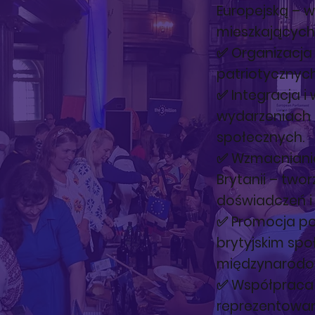
Europejską – w
mieszkających
✅ Organizacja
patriotycznyc
✅ Integracja i
wydarzeniach k
społecznych.
✅ Wzmacnianie 
Brytanii – two
doświadczeń i
✅ Promocja pols
brytyjskim sp
międzynarodo
✅ Współpraca 
reprezentowan