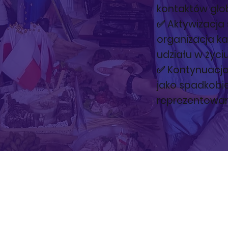
kontaktów glob
✅ Aktywizacja
organizacja k
udziału w życi
✅ Kontynuacja
jako spadkobie
reprezentowan