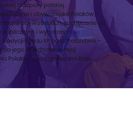
alnej diaspory polskiej.
 społeczna i obywatelska Polaków –
ampanii obywatelskich, zachęcanie do
u publicznym i wyborach.
 tradycji Rządu RP na uchodźstwie –
rca jego dziedzictwa i misji
ia Polaków poza granicami kraju.