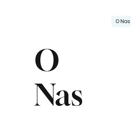
O Nas
O
Nas