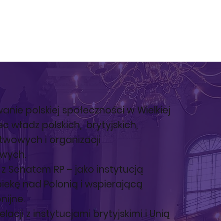
nie polskiej społeczności w Wielkiej
c władz polskich, brytyjskich,
stwowych i organizacji
wych.
 Senatem RP – jako instytucją
ekę nad Polonią i wspierającą
nijne.
acji z instytucjami brytyjskimi i Unią