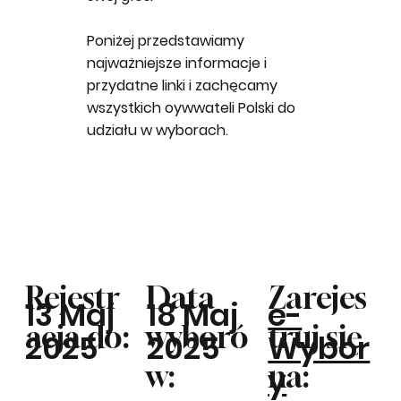
Poniżej przedstawiamy
najważniejsze informacje i
przydatne linki i zachęcamy
wszystkich oywwateli Polski do
udziału w wyborach.
Rejestr
Data
Zarejes
13 Maj
18 Maj
e-
acja do:
wyboró
truj się
2025
2025
Wybor
w:
na:
y