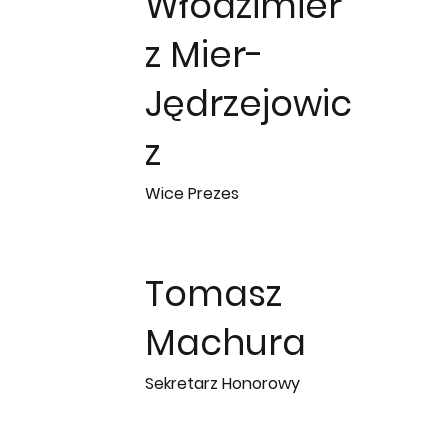
Włodzimier
z Mier-
Jędrzejowic
z
Wice Prezes
Tomasz
Machura
Sekretarz Honorowy