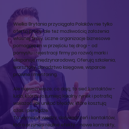
Wielka Brytania przyciągała Polaków nie tylko
ofertą pracy, ale też możliwością założenia
własnej firmy. Liczne organizacje biznesowe
pomagają im w przejściu tej drogi - od
pomysłu i rejestracji firmy po rozwój marki i
ekspansję międzynarodową. Oferują szkolenia,
warsztaty, doradztwo księgowe, wsparcie
prawne i mentoring.
Ale najważniejsze, co dają, to sieć kontaktów -
ludzi, którzy rozumieją lokalny rynek i potrafią
wskazać, jak unikać błędów, które kosztują
czas i pieniądze.
To wymiana wiedzy, doświadczeń i kontaktów,
która przynosi realne efekty - nowe kontrakty,