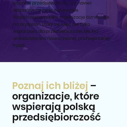
wspólne przedsięwzięcia, czy nawet
ekspansję na rynki europejskie.
Współczesne polskie organizacje biznesowe
na Wyspach stały się więc nie tylko
wsparciem dla przedsiębiorców, ale też
ambasadorami nowoczesnej, profesjonalnej
Polski.
Poznaj ich bliżej
–
organizacje, które
wspierają polską
przedsiębiorczość