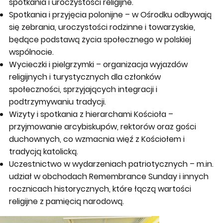
spotkania i uroczystości religijne.
Spotkania i przyjęcia polonijne
– w Ośrodku odbywają
się zebrania, uroczystości rodzinne i towarzyskie,
będące podstawą życia społecznego w polskiej
wspólnocie.
Wycieczki i pielgrzymki
– organizacja wyjazdów
religijnych i turystycznych dla członków
społeczności, sprzyjających integracji i
podtrzymywaniu tradycji.
Wizyty i spotkania z hierarchami Kościoła
–
przyjmowanie arcybiskupów, rektorów oraz gości
duchownych, co wzmacnia więź z Kościołem i
tradycją katolicką.
Uczestnictwo w wydarzeniach patriotycznych
– m.in.
udział w obchodach
Remembrance Sunday
i innych
rocznicach historycznych, które łączą wartości
religijne z pamięcią narodową.