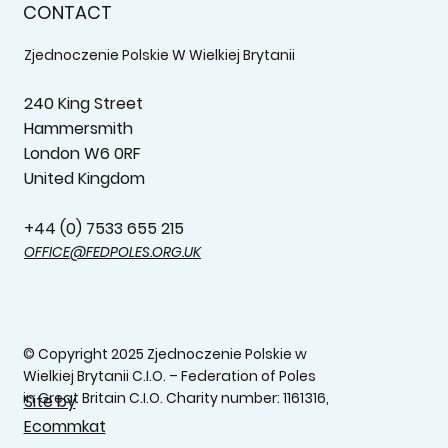
CONTACT
Zjednoczenie Polskie W Wielkiej Brytanii
240 King Street
Hammersmith
London W6 0RF
United Kingdom
+44 (0) 7533 655 215‬
OFFICE@FEDPOLES.ORG.UK
© Copyright 2025 Zjednoczenie Polskie w
Wielkiej Brytanii C.I.O. – Federation of Poles
in Great Britain C.I.O. Charity number: 1161316,
Site by
Ecommkat