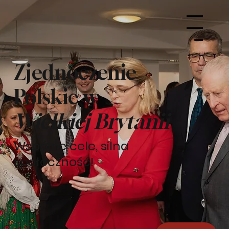
Menu
Zjednoczenie
Polskie w
Wielkiej Brytanii
Wspólne cele, silna
społeczność!