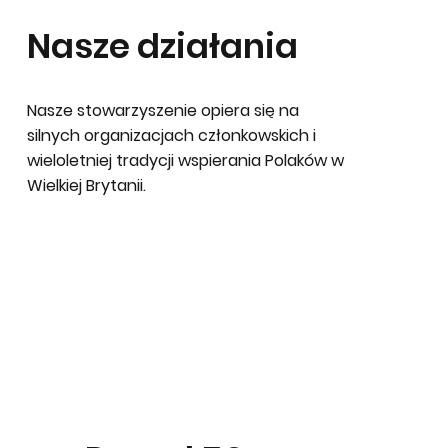
Nasze działania
View More
Nasze stowarzyszenie opiera się na
silnych organizacjach członkowskich i
wieloletniej tradycji wspierania Polaków w
Wielkiej Brytanii.