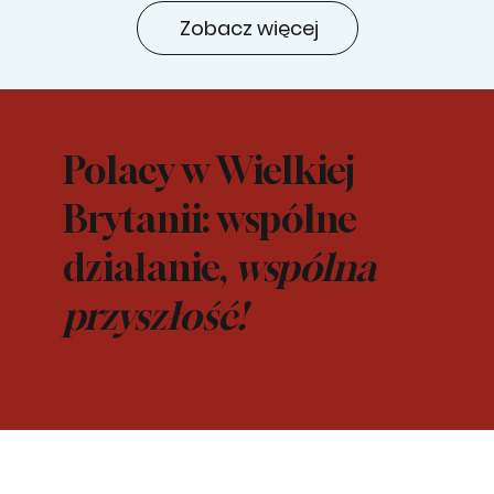
Zobacz więcej
Polacy w Wielkiej
Brytanii: wspólne
działanie,
wspólna
przyszłość!